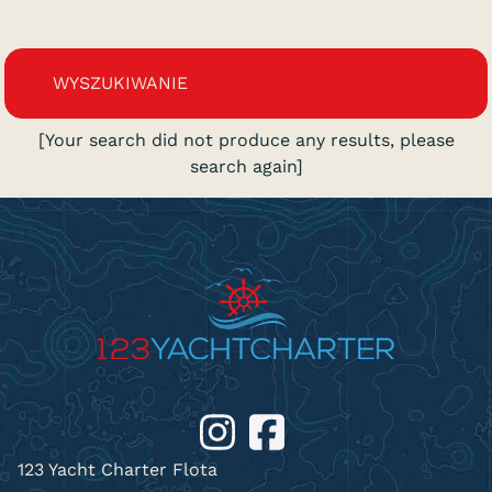
WYSZUKIWANIE
[Your search did not produce any results, please
search again]
e
e
123 Yacht Charter Flota