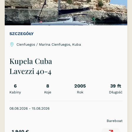
SZCZEGÓŁY
Cienfuegos / Marina Cienfuegos, Kuba
Kupela Cuba
Lavezzi 40-4
S
6
8
2005
39 ft
Kabiny
Koje
Rok
Długość
08.08.2026 - 15.08.2026
Bareboat
1 940 €