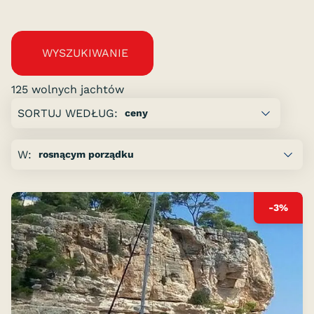
WYSZUKIWANIE
125 wolnych jachtów
Strona:
SORTUJ WEDŁUG:
poprzednia
e
e
W:
od
13
następna
-3%