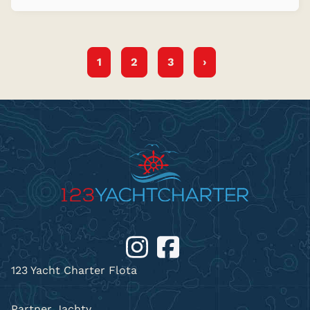
1
2
3
›
123 Yacht Charter Flota
Partner Jachty