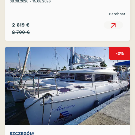
08.08.2026 - 15.08.2026
Bareboat
2 619 €
2 700 €
-3%
SZCZEGÓŁY