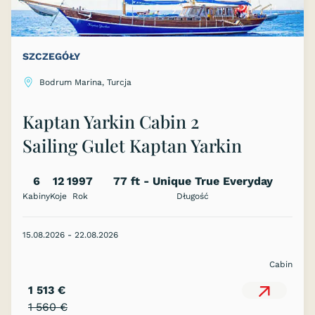
SZCZEGÓŁY
Bodrum Marina, Turcja
Kaptan Yarkin Cabin 2
Sailing Gulet Kaptan Yarkin
6
12
1997
77 ft - Unique True Everyday
Kabiny
Koje
Rok
Sailing! TURKEY or GREEK ISLANDS
Długość
15.08.2026 - 22.08.2026
Cabin
1 513 €
1 560 €