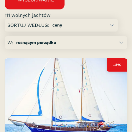
111 wolnych jachtów
Strona:
SORTUJ WEDŁUG:
poprzednia
W:
od
12
następna
-3%