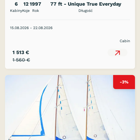
6
12
1997
77 ft - Unique True Everyday
Kabiny
Koje
Rok
Sailing! TURKEY or GREEK ISLANDS
Długość
15.08.2026 - 22.08.2026
Cabin
1 513 €
1 560 €
-3%