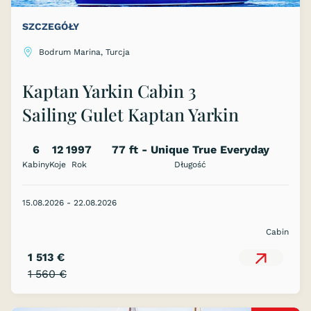
SZCZEGÓŁY
Bodrum Marina, Turcja
Kaptan Yarkin Cabin 3
Sailing Gulet Kaptan Yarkin
6
12
1997
77 ft - Unique True Everyday
Kabiny
Koje
Rok
Sailing! TURKEY or GREEK ISLANDS
Długość
15.08.2026 - 22.08.2026
Cabin
1 513 €
1 560 €