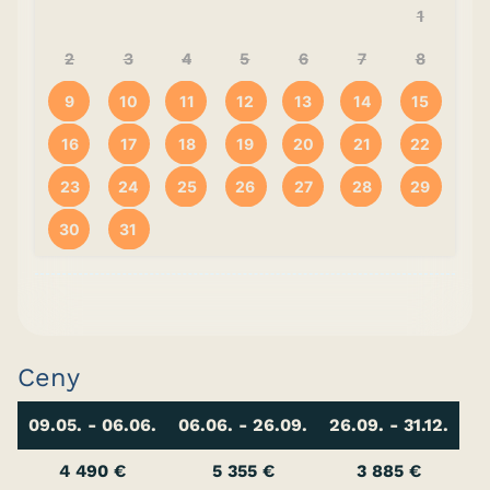
1
2
3
4
5
6
7
8
9
10
11
12
13
14
15
16
17
18
19
20
21
22
23
24
25
26
27
28
29
30
31
Ceny
09.05. - 06.06.
06.06. - 26.09.
26.09. - 31.12.
4 490 €
5 355 €
3 885 €