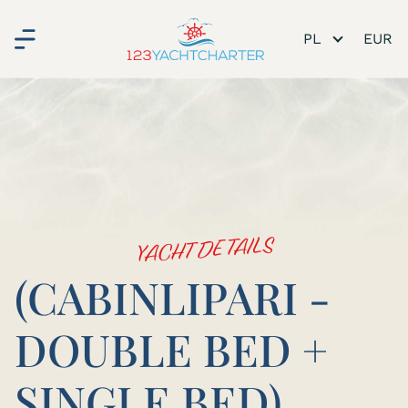
PL
YACHT DETAILS
(CABINLIPARI -
DOUBLE BED +
SINGLE BED)