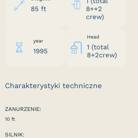
1 (total
85 ft
8++2
crew)
Head
year
1 (total
1995
8+2crew)
Charakterystyki techniczne
ZANURZENIE:
10 ft
SILNIK: