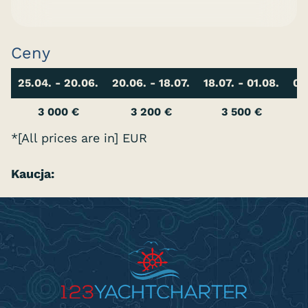
Ceny
25.04. - 20.06.
20.06. - 18.07.
18.07. - 01.08.
01
3 000 €
3 200 €
3 500 €
*[All prices are in] EUR
Kaucja: