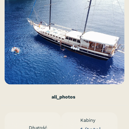
all_photos
Kabiny
Długość