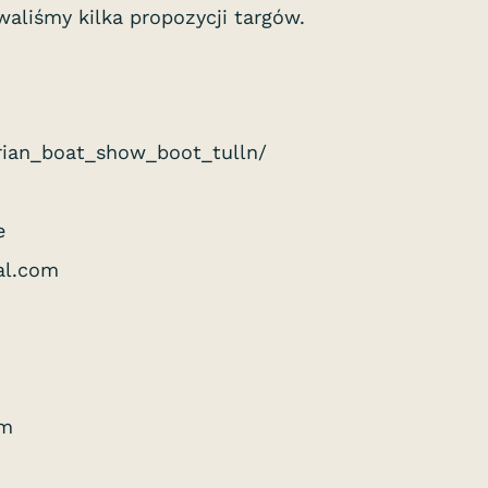
waliśmy kilka propozycji targów.
ian_boat_show_boot_tulln/
e
al.com
om