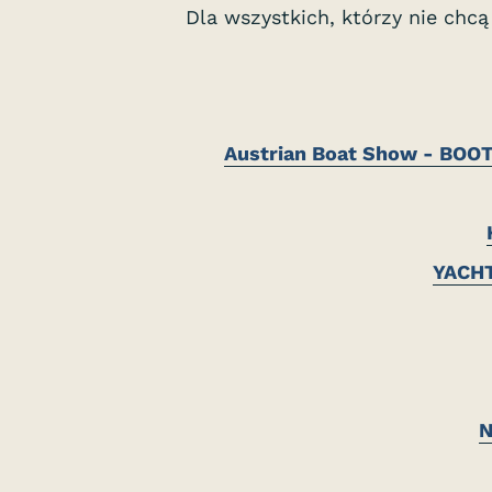
Dla wszystkich, którzy nie chcą
Austrian Boat Show - BOO
YACH
N