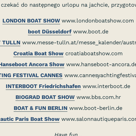
 czekać do następnego urlopu na jachcie, przygoto
LONDON BOAT SHOW
www.londonboatshow.com
boot Düsseldorf
www.boot.de
T TULLN
www.messe-tulln.at/messe_kalender/austr
Croatia Boat Show
croatiaboatshow.com
Hanseboot Ancora Show
www.hanseboot-ancora.d
TING FESTIVAL CANNES
www.cannesyachtingfestiv
INTERBOOT Friedrichshafen
www.interboot.de
BIOGRAD BOAT SHOW
www.bbs.com.hr
BOAT & FUN BERLIN
www.boot-berlin.de
autic Paris Boat Show
www.salonnautiqueparis.c
Have fun...