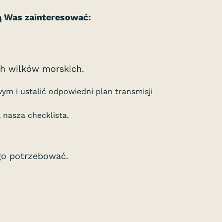
ą Was zainteresować:
ch wilków morskich.
m i ustalić odpowiedni plan transmisji
 nasza checklista.
 go potrzebować.