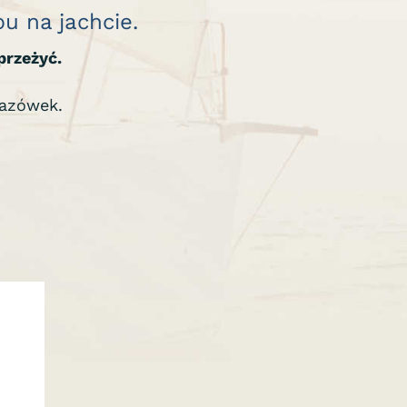
u na jachcie.
przeżyć.
kazówek.