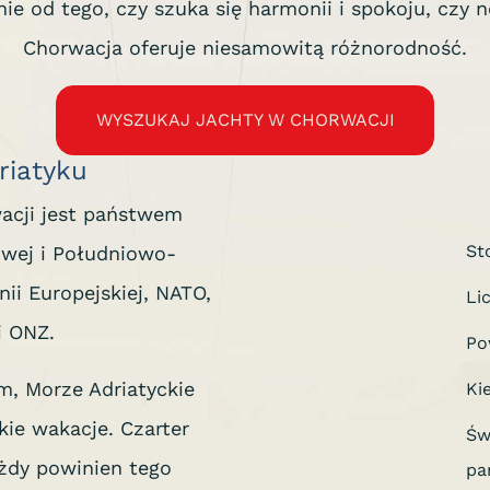
nie od tego, czy szuka się harmonii i spokoju, cz
Chorwacja oferuje niesamowitą różnorodność.
WYSZUKAJ JACHTY W CHORWACJI
riatyku
wacji jest państwem
St
wej i Południowo-
ii Europejskiej, NATO,
Li
i ONZ.
Po
m, Morze Adriatyckie
Ki
kie wakacje. Czarter
Św
ażdy powinien tego
pa