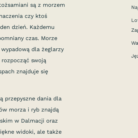
utożsamiani są z morzem
Na
naczenia czy ktoś
Lo
eden dzień. Każdemu
Za
apomniany czas. Morze
Wa
ą wypadową dla żeglarzy
Ję
ą rozpocząć swoją
pach znajduje się
ją przepyszne dania dla
ów morza i ryb znajdą
rskim w Dalmacji oraz
piękne widoki, ale także