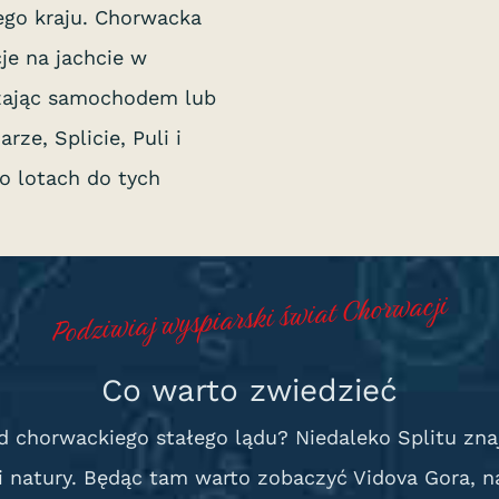
tego kraju. Chorwacka
je na jachcie w
żając samochodem lub
ze, Splicie, Puli i
o lotach do tych
Podziwiaj wyspiarski świat Chorwacji
Co warto zwiedzieć
d chorwackiego stałego lądu? Niedaleko Splitu znaj
i natury. Będąc tam warto zobaczyć Vidova Gora, n