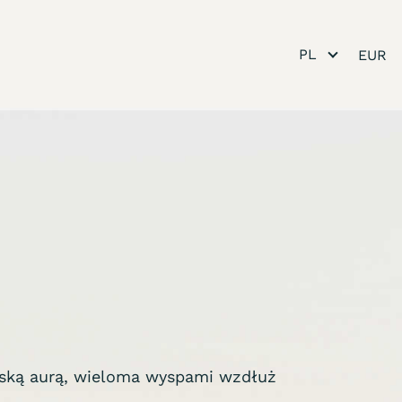
PL
rską aurą, wieloma wyspami wzdłuż