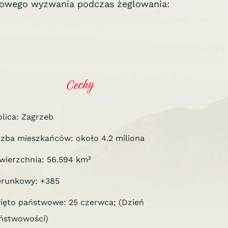
y nowego wyzwania podczas żeglowania:
Cechy
olica: Zagrzeb
czba mieszkańców: około 4.2 miliona
wierzchnia: 56.594 km²
erunkowy: +385
ięto państwowe: 25 czerwca; (Dzień
ństwowości)