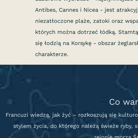
Antibes, Cannes i Nicea - jest atrakc
niezatłoczone plaże, zatoki oraz wspa
których można dotrzeć łódką. Stamtąd
się łodzią na Korsykę - obszar żeglar
charakterze.
Co war
Francuzi wiedzą, jak żyć – rozkoszują się kultu
stylem życia, do którego należą świeże ryby, 
rejonie morza Ś