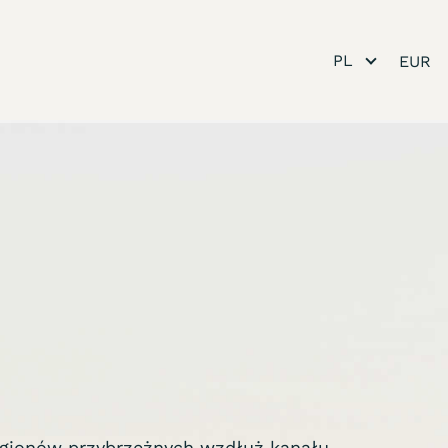
PL
 regionów przybrzeżnych wzdłuż kanału