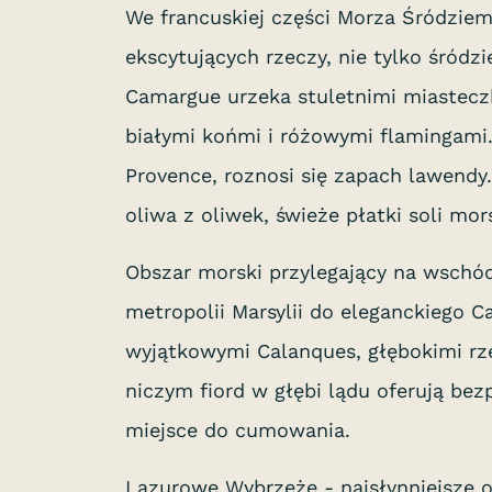
We francuskiej części Morza Śródziem
ekscytujących rzeczy, nie tylko śródz
Camargue urzeka stuletnimi miastecz
białymi końmi i różowymi flamingami
Provence, roznosi się zapach lawendy
oliwa z oliwek, świeże płatki soli mors
Obszar morski przylegający na wschó
metropolii Marsylii do eleganckiego C
wyjątkowymi Calanques, głębokimi rz
niczym fiord w głębi lądu oferują be
miejsce do cumowania.
Lazurowe Wybrzeże - najsłynniejsze o