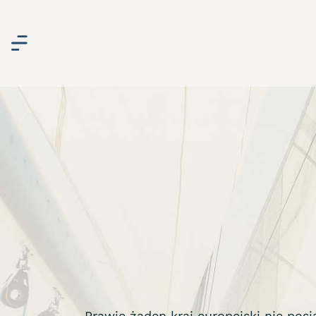
Prawie żaden kraj europejski nie pos