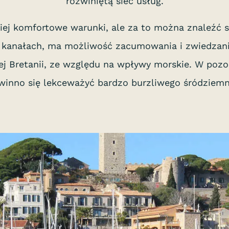
rozwiniętą sieć usług.
niej komfortowe warunki, ale za to można znaleźć s
i kanałach, ma możliwość zacumowania i zwiedzani
j Bretanii, ze względu na wpływy morskie. W pozos
owinno się lekceważyć bardzo burzliwego śródziemn