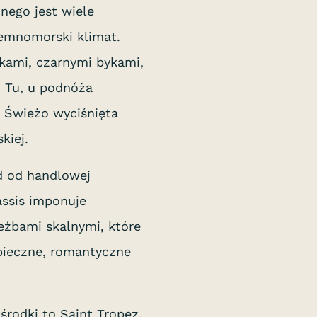
nego jest wiele
iemnomorski klimat.
kami, czarnymi bykami,
. Tu, u podnóża
. Świeżo wyciśnięta
kiej.
d od handlowej
assis imponuje
eźbami skalnymi, które
zpieczne, romantyczne
środki to Saint Tropez,