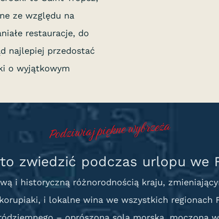
yjne ze względu na
niałe restauracje, do
 najlepiej przedostać
ski o wyjątkowym
Podziwiaj piękne wybrzeża
to zwiedzić podczas urlopu we F
rową i historyczną różnorodnością kraju, zmieniają
skorupiaki, i lokalne wina we wszystkich regionach
ródziemnego – oprószona solą morską, moczona w 