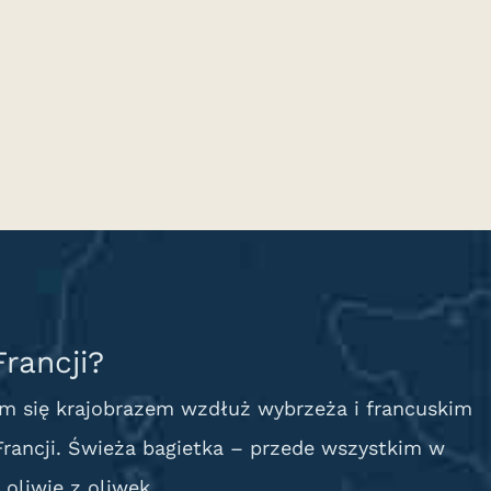
rancji?
cym się krajobrazem wzdłuż wybrzeża i francuskim
 Francji. Świeża bagietka – przede wszystkim w
oliwie z oliwek.