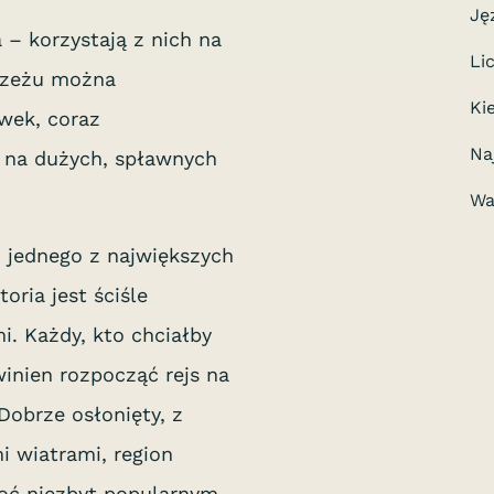
Ję
a – korzystają z nich na
Li
rzeżu można
Ki
wek, coraz
Na
mi na dużych, spławnych
Wa
 jednego z największych
oria jest ściśle
i. Każdy, kto chciałby
inien rozpocząć rejs na
Dobrze osłonięty, z
i wiatrami, region
oć niezbyt popularnym