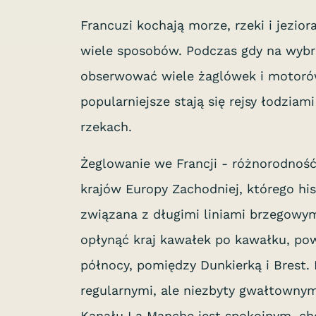
Francuzi kochają morze, rzeki i jezior
wiele sposobów. Podczas gdy na wyb
obserwować wiele żaglówek i motoró
popularniejsze stają się rejsy łodzia
rzekach.
Żeglowanie we Francji - różnorodność
krajów Europy Zachodniej, którego hist
związana z długimi liniami brzegowym
opłynąć kraj kawałek po kawałku, pow
północy, pomiędzy Dunkierką i Brest. 
regularnymi, ale niezbyty gwałtownym
Kanału La Manche jest spokojnym, ch