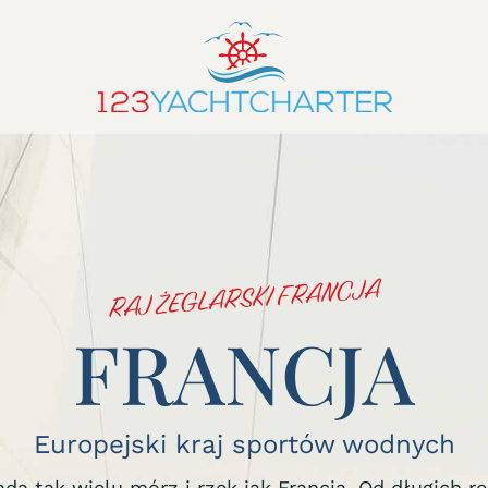
RAJ ŻEGLARSKI FRANCJA
FRANCJA
Europejski kraj sportów wodnych
iada tak wielu mórz i rzek jak Francja. Od długich