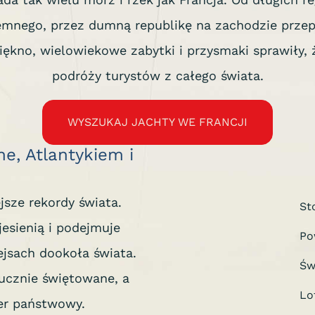
emnego, przez dumną republikę na zachodzie przepły
ękno, wielowiekowe zabytki i przysmaki sprawiły, ż
podróży turystów z całego świata.
WYSZUKAJ JACHTY WE FRANCJI
, Atlantykiem i
jsze rekordy świata.
St
jesienią i podejmuje
Po
ejsach dookoła świata.
Św
ucznie świętowane, a
Lo
er państwowy.