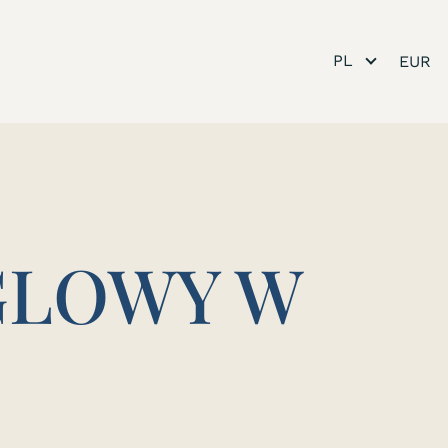
PL
GLOWY W