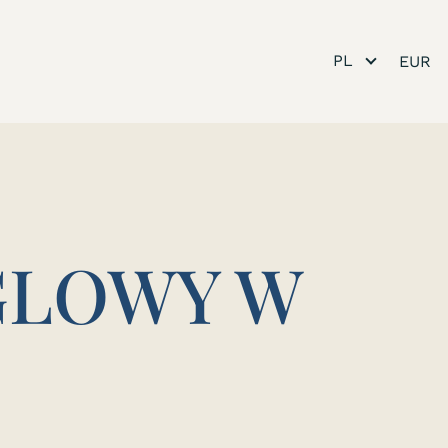
PL
GLOWY W