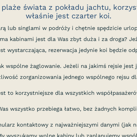
 plaże świata z pokładu jachtu, korzyst
właśnie jest czarter koi.
rą lub singlami w podróży i chętnie spędzicie urlo
 kabinami jest dla Was zbyt duża i za droga? Jeże
est wystarczająca, rezerwacja jedynie koi będzie od
k wspólne żaglowanie. Jeżeli na jakimś rejsie jest
żliwość zorganizowania jednego wspólnego rejsu dl
est to korzystniejsze dla wszystkich współpasażeró
Was wszystko przebiega łatwo, bez żadnych komplik
mularz kontaktowy z najważniejszymi danymi (jak n
 My wyszukamy wolne kabiny lub zaplanujemy wspóln