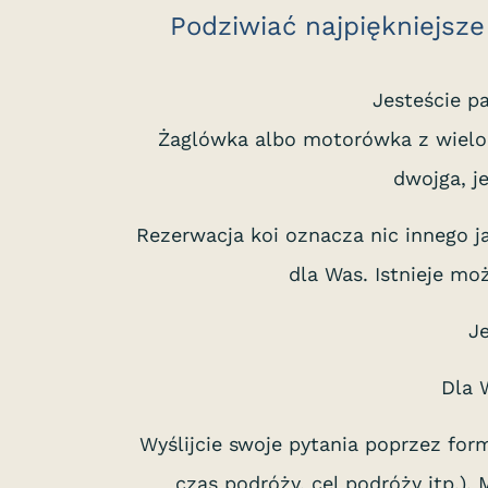
Podziwiać najpiękniejsze
Jesteście pa
Żaglówka albo motorówka z wieloma
dwojga, j
Rezerwacja koi oznacza nic innego ja
dla Was. Istnieje mo
J
Dla 
Wyślijcie swoje pytania poprzez for
czas podróży, cel podróży itp.).