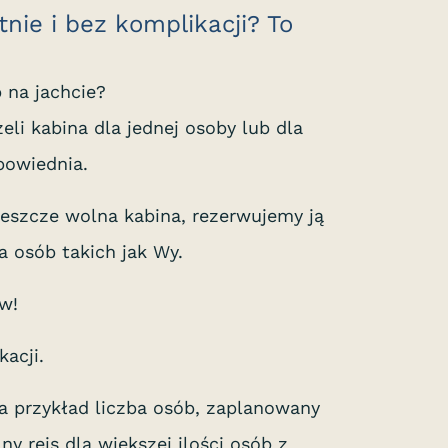
nie i bez komplikacji? To
p na jachcie?
li kabina dla jednej osoby lub dla
powiednia.
 jeszcze wolna kabina, rezerwujemy ją
a osób takich jak Wy.
w!
acji.
a przykład liczba osób, zaplanowany
y rejs dla większej ilości osób z