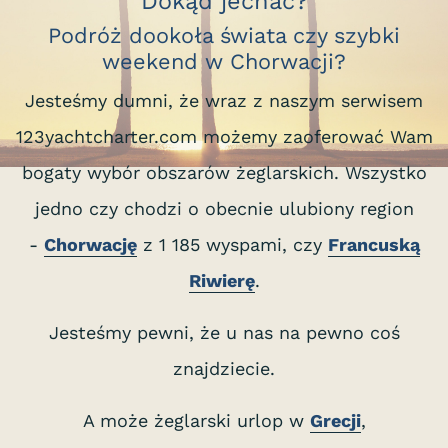
Dokąd jechać?
Podróż dookoła świata czy szybki
weekend w Chorwacji?
Jesteśmy dumni, że wraz z naszym serwisem
123yachtcharter.com możemy zaoferować Wam
bogaty wybór obszarów żeglarskich. Wszystko
jedno czy chodzi o obecnie ulubiony region
-
Chorwację
z 1 185 wyspami, czy
Francuską
Riwierę
.
Jesteśmy pewni, że u nas na pewno coś
znajdziecie.
A może żeglarski urlop w
Grecji
,